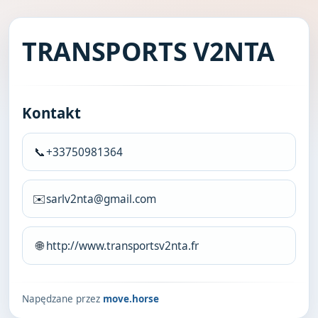
TRANSPORTS V2NTA
Kontakt
📞
+33750981364
✉️
sarlv2nta@gmail.com
🌐
http://www.transportsv2nta.fr
Napędzane przez
move.horse