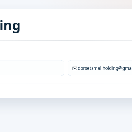
ing
✉️
dorsetsmallholding@gma