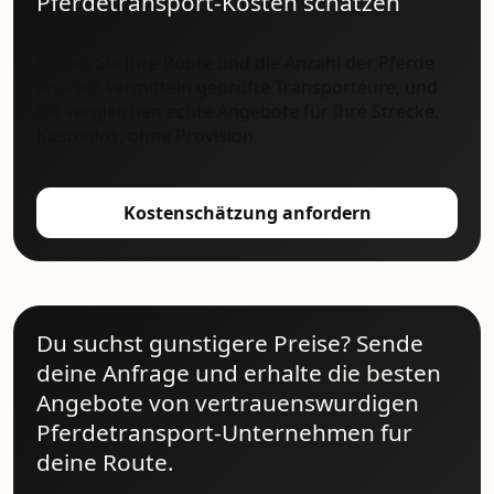
Pferdetransport-Kosten schätzen
Geben Sie Ihre Route und die Anzahl der Pferde
an – wir vermitteln geprüfte Transporteure, und
Sie vergleichen echte Angebote für Ihre Strecke.
Kostenlos, ohne Provision.
Kostenschätzung anfordern
Du suchst gunstigere Preise? Sende
deine Anfrage und erhalte die besten
Angebote von vertrauenswurdigen
Pferdetransport-Unternehmen fur
deine Route.