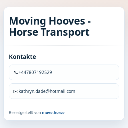
Moving Hooves -
Horse Transport
Kontakte
📞
+447807192529
✉️
kathryn.dade@hotmail.com
Bereitgestellt von
move.horse