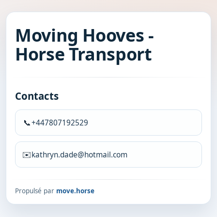
Moving Hooves -
Horse Transport
Contacts
📞
+447807192529
✉️
kathryn.dade@hotmail.com
Propulsé par
move.horse