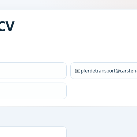
CV
✉️
pferdetransport@carsten-